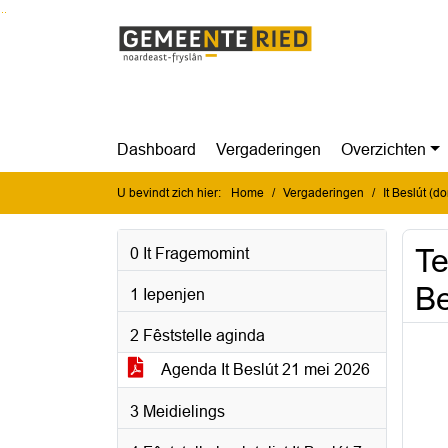
Ga naar de inhoud van deze pagina
Ga naar het zoeken
Ga naar het menu
Dashboard
Vergaderingen
Overzichten
U bevindt zich hier:
Home
Vergaderingen
It Beslút (
Te
0 It Fragemomint
Be
1 Iepenjen
2 Fêststelle aginda
Agenda It Beslút 21 mei 2026
3 Meidielings