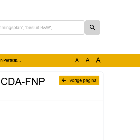
A
A
A
tiewet 2026
d CDA-FNP
Vorige pagina