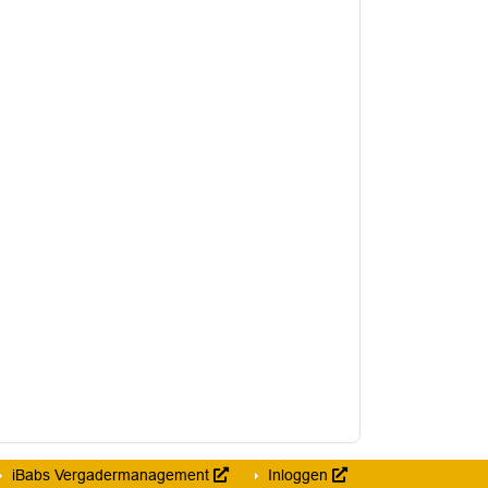
iBabs Vergadermanagement
Inloggen