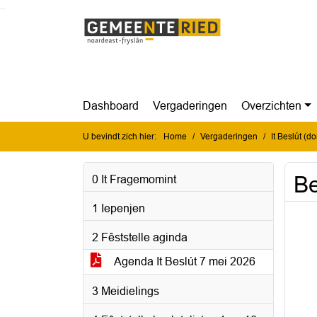
Ga naar de inhoud van deze pagina
Ga naar het zoeken
Ga naar het menu
Dashboard
Vergaderingen
Overzichten
U bevindt zich hier:
Home
Vergaderingen
It Beslút (
Be
0 It Fragemomint
1 Iepenjen
2 Fêststelle aginda
Agenda It Beslút 7 mei 2026
3 Meidielings