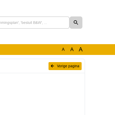
A
A
A
Vorige pagina