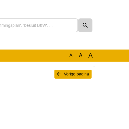
A
A
A
Vorige pagina