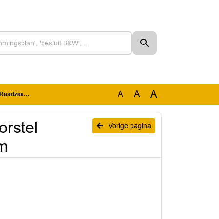
A
A
A
aal Dokkum
orstel
Vorige pagina
um