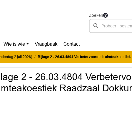
Zoeken
Wie is wie
Vraagbaak
Contact
onderdag 2 juli 2026)
Bijlage 2 - 26.03.4804 Verbetervoorstel ruimteakoestiek Raadz
jlage 2 - 26.03.4804 Verbetervo
imteakoestiek Raadzaal Dokk