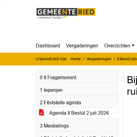
Ga naar de inhoud van deze pagina
Ga naar het zoeken
Ga naar het menu
Dashboard
Vergaderingen
Overzichten
U bevindt zich hier:
Home
Vergaderingen
It Beslút (d
Bi
0 It Fragemomint
ru
1 Iepenjen
2 Fêststelle aginda
Agenda It Beslút 2 juli 2026
3 Meidielings