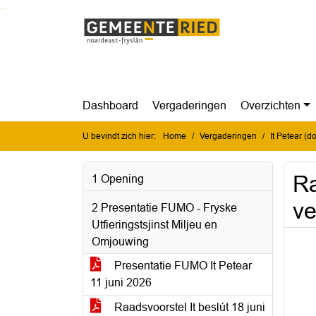
Ga naar de inhoud van deze pagina
Ga naar het zoeken
Ga naar het menu
Dashboard
Vergaderingen
Overzichten
U bevindt zich hier:
Home
Vergaderingen
It Petear (
Ra
1 Opening
ve
2 Presentatie FUMO - Fryske
Utfieringstsjinst Miljeu en
Omjouwing
Presentatie FUMO It Petear
11 juni 2026
Raadsvoorstel It beslút 18 juni