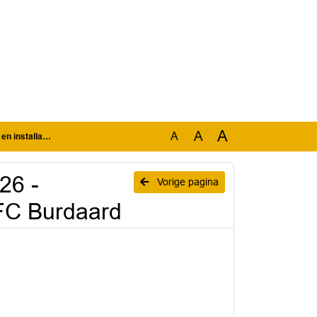
A
A
A
s MFC Burdaard
26 -
Vorige pagina
MFC Burdaard