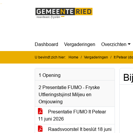
Ga naar de inhoud van deze pagina
Ga naar het zoeken
Ga naar het menu
Dashboard
Vergaderingen
Overzichten
U bevindt zich hier:
Home
Vergaderingen
It Petear (
Bi
1 Opening
2 Presentatie FUMO - Fryske
Utfieringstsjinst Miljeu en
Omjouwing
Presentatie FUMO It Petear
11 juni 2026
Raadsvoorstel It beslút 18 juni