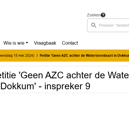
Zoeken
Wie is wie
Vraagbaak
Contact
woensdag 15 mei 2024)
Petitie 'Geen AZC achter de Watertorenbuurt in Dokkum' - 
titie 'Geen AZC achter de Wate
 Dokkum' - inspreker 9