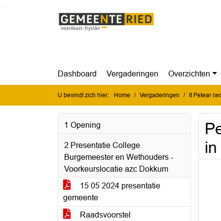
Ga naar de inhoud van deze pagina
Ga naar het zoeken
Ga naar het menu
Dashboard
Vergaderingen
Overzichten
U bevindt zich hier:
Home
Vergaderingen
It Petear (
Pe
1 Opening
in
2 Presentatie College
Burgemeester en Wethouders -
Voorkeurslocatie azc Dokkum
15 05 2024 presentatie
gemeente
Raadsvoorstel