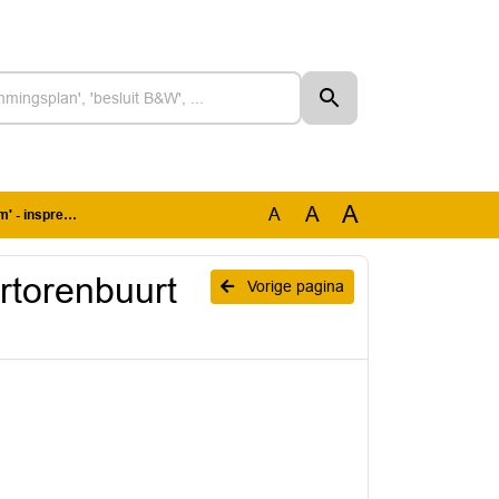
A
A
A
inspreker 9
rtorenbuurt
Vorige pagina