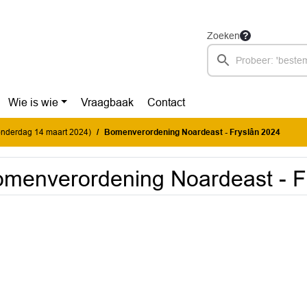
Zoeken
Wie is wie
Vraagbaak
Contact
donderdag 14 maart 2024)
Bomenverordening Noardeast - Fryslân 2024
menverordening Noardeast - F