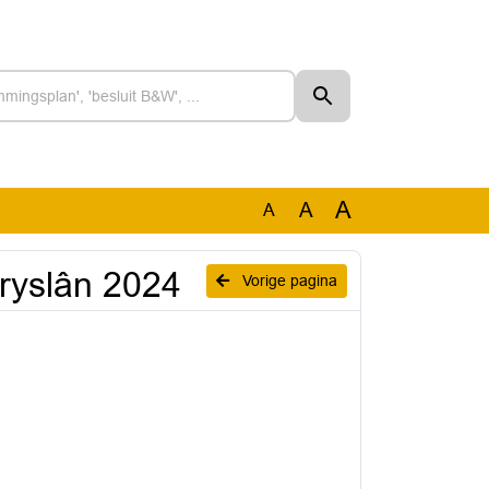
A
A
A
ryslân 2024
Vorige pagina