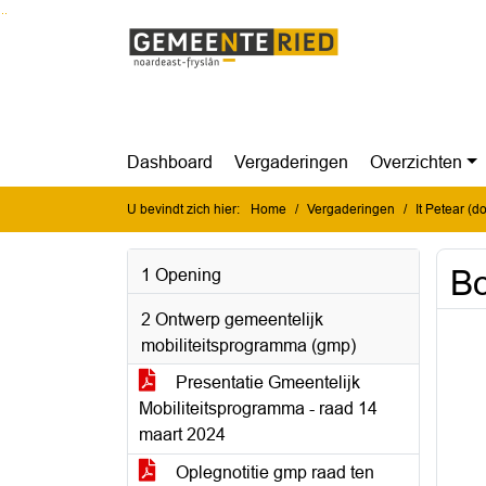
Ga naar de inhoud van deze pagina
Ga naar het zoeken
Ga naar het menu
Dashboard
Vergaderingen
Overzichten
U bevindt zich hier:
Home
Vergaderingen
It Petear (
Bo
1 Opening
2 Ontwerp gemeentelijk
mobiliteitsprogramma (gmp)
Presentatie Gmeentelijk
Mobiliteitsprogramma - raad 14
maart 2024
Oplegnotitie gmp raad ten