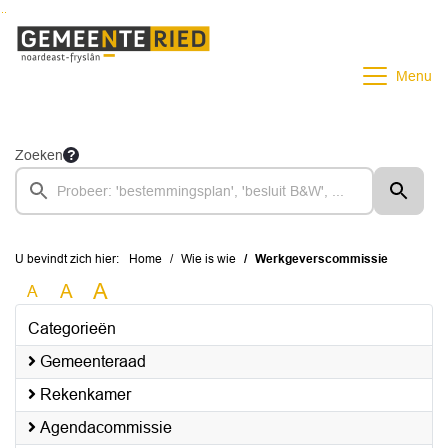
Ga naar de inhoud van deze pagina
Ga naar het zoeken
Ga naar het menu
Menu
Zoeken
U bevindt zich hier:
Home
Wie is wie
Werkgeverscommissie
A
A
A
Categorieën
Gemeenteraad
Rekenkamer
Agendacommissie