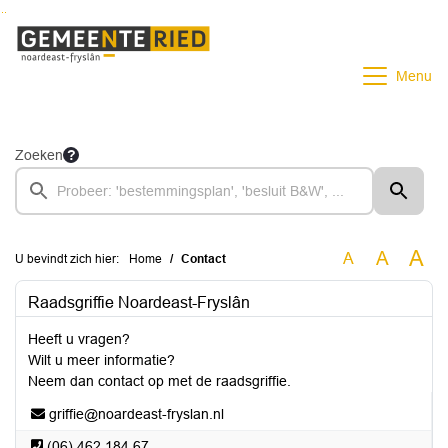
Ga naar de inhoud van deze pagina
Ga naar het zoeken
Ga naar het menu
Menu
Zoeken
A
A
A
U bevindt zich hier:
Home
Contact
Raadsgriffie Noardeast-Fryslân
Heeft u vragen?
Wilt u meer informatie?
Neem dan contact op met de raadsgriffie.
griffie@noardeast-fryslan.nl
(06) 462 184 67