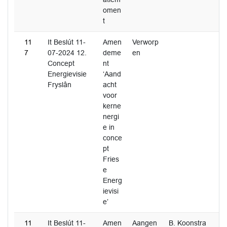
omen
t
11
It Beslút 11-
Amen
Verworp
7
07-2024 12.
deme
en
Concept
nt
Energievisie
‘Aand
Fryslân
acht
voor
kerne
nergi
e in
conce
pt
Fries
e
Energ
ievisi
e’
11
It Beslút 11-
Amen
Aangen
B. Koonstra