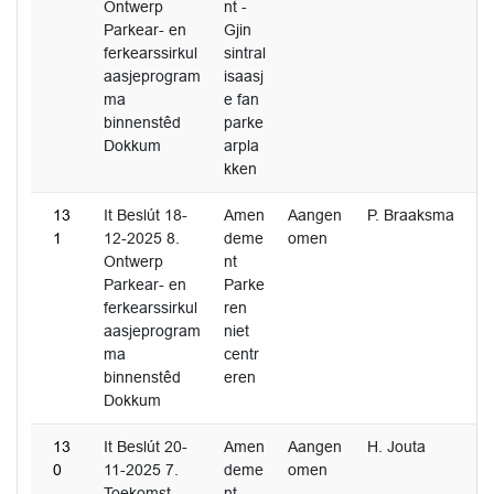
Ontwerp
nt -
Parkear- en
Gjin
ferkearssirkul
sintral
aasjeprogram
isaasj
ma
e fan
binnenstêd
parke
Dokkum
arpla
kken
13
It Beslút 18-
Amen
Aangen
P. Braaksma
1
12-2025 8.
deme
omen
Ontwerp
nt
Parkear- en
Parke
ferkearssirkul
ren
aasjeprogram
niet
ma
centr
binnenstêd
eren
Dokkum
13
It Beslút 20-
Amen
Aangen
H. Jouta
0
11-2025 7.
deme
omen
Toekomst
nt