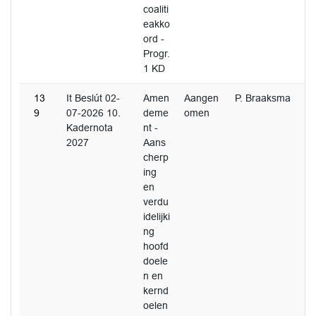
coaliti
eakko
ord -
Progr.
1 KD
13
It Beslút 02-
Amen
Aangen
P. Braaksma
9
07-2026 10.
deme
omen
Kadernota
nt -
2027
Aans
cherp
ing
en
verdu
idelijki
ng
hoofd
doele
n en
kernd
oelen