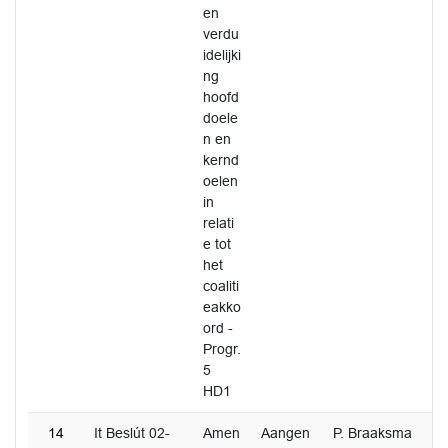
en
verdu
idelijki
ng
hoofd
doele
n en
kernd
oelen
in
relati
e tot
het
coaliti
eakko
ord -
Progr.
5
HD1
14
It Beslút 02-
Amen
Aangen
P. Braaksma