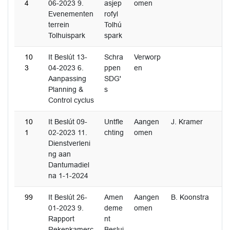
4
06-2023 9.
asjep
omen
Evenementen
rofyl
terrein
Tolhú
Tolhuispark
spark
10
It Beslút 13-
Schra
Verworp
3
04-2023 6.
ppen
en
Aanpassing
SDG'
Planning &
s
Control cyclus
10
It Beslút 09-
Untfle
Aangen
J. Kramer
1
02-2023 11.
chting
omen
Dienstverleni
ng aan
Dantumadiel
na 1-1-2024
99
It Beslút 26-
Amen
Aangen
B. Koonstra
01-2023 9.
deme
omen
Rapport
nt
Rekenkamerc
Beslui