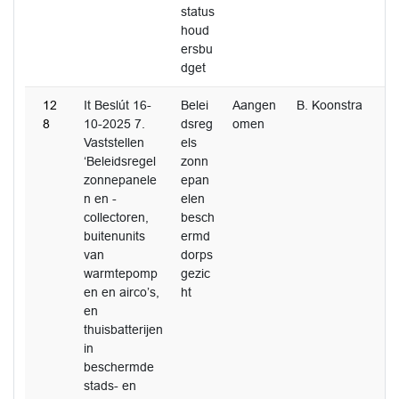
status
houd
ersbu
dget
12
It Beslút 16-
Belei
Aangen
B. Koonstra
8
10-2025 7.
dsreg
omen
Vaststellen
els
‘Beleidsregel
zonn
zonnepanele
epan
n en -
elen
collectoren,
besch
buitenunits
ermd
van
dorps
warmtepomp
gezic
en en airco’s,
ht
en
thuisbatterijen
in
beschermde
stads- en