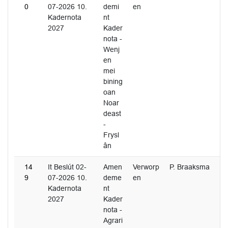
0
07-2026 10.
demi
en
Kadernota
nt
2027
Kader
nota -
Wenj
en
mei
bining
oan
Noar
deast
-
Frysl
ân
14
It Beslút 02-
Amen
Verworp
P. Braaksma
9
07-2026 10.
deme
en
Kadernota
nt
2027
Kader
nota -
Agrari