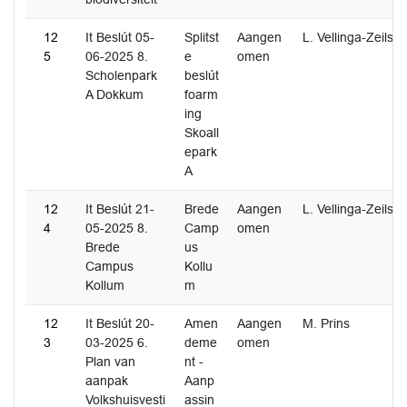
12
It Beslút 05-
Splitst
Aangen
L. Vellinga-Zeilstr
5
06-2025 8.
e
omen
Scholenpark
beslút
A Dokkum
foarm
ing
Skoall
epark
A
12
It Beslút 21-
Brede
Aangen
L. Vellinga-Zeilstr
4
05-2025 8.
Camp
omen
Brede
us
Campus
Kollu
Kollum
m
12
It Beslút 20-
Amen
Aangen
M. Prins
3
03-2025 6.
deme
omen
Plan van
nt -
aanpak
Aanp
Volkshuisvesti
assin