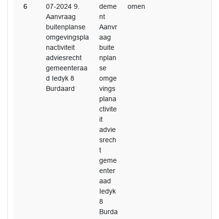
6
07-2024 9.
deme
omen
Aanvraag
nt
buitenplanse
Aanvr
omgevingspla
aag
nactiviteit
buite
adviesrecht
nplan
gemeenteraa
se
d Iedyk 8
omge
Burdaard
vings
plana
ctivite
it
advie
srech
t
geme
enter
aad
Iedyk
8
Burda