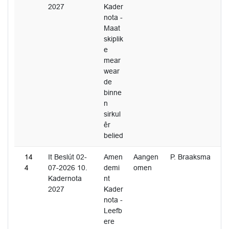
2027
Kader
nota -
Maat
skiplik
e
mear
wear
de
binne
n
sirkul
êr
belied
14
It Beslút 02-
Amen
Aangen
P. Braaksma
4
07-2026 10.
demi
omen
Kadernota
nt
2027
Kader
nota -
Leefb
ere