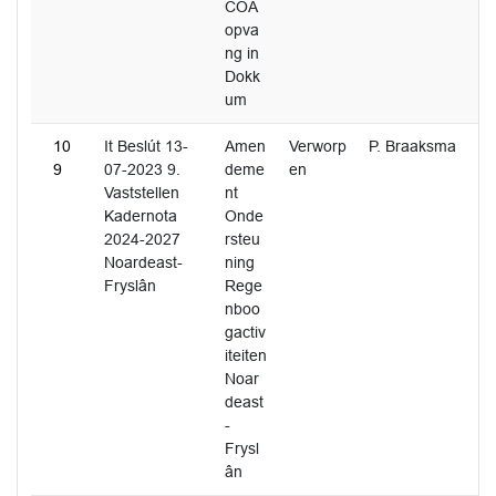
COA
opva
ng in
Dokk
um
10
It Beslút 13-
Amen
Verworp
P. Braaksma
9
07-2023 9.
deme
en
Vaststellen
nt
Kadernota
Onde
2024-2027
rsteu
Noardeast-
ning
Fryslân
Rege
nboo
gactiv
iteiten
Noar
deast
-
Frysl
ân