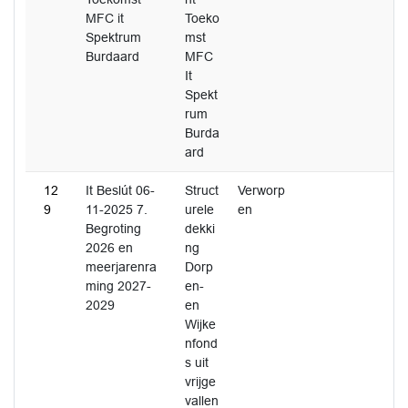
MFC it
Toeko
Spektrum
mst
Burdaard
MFC
It
Spekt
rum
Burda
ard
12
It Beslút 06-
Struct
Verworp
9
11-2025 7.
urele
en
Begroting
dekki
2026 en
ng
meerjarenra
Dorp
ming 2027-
en-
2029
en
Wijke
nfond
s uit
vrijge
vallen