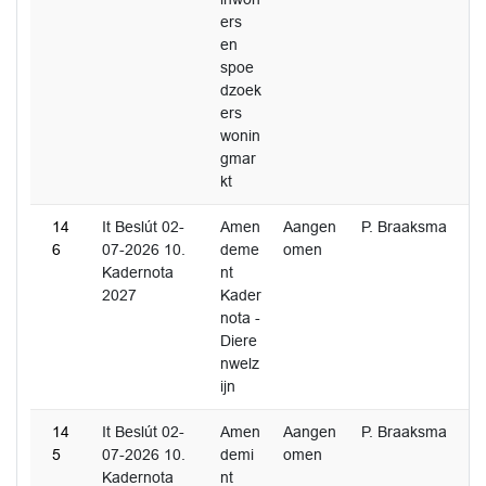
ers
en
spoe
dzoek
ers
wonin
gmar
kt
14
It Beslút 02-
Amen
Aangen
P. Braaksma
6
07-2026 10.
deme
omen
Kadernota
nt
2027
Kader
nota -
Diere
nwelz
ijn
14
It Beslút 02-
Amen
Aangen
P. Braaksma
5
07-2026 10.
demi
omen
Kadernota
nt