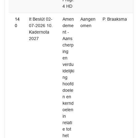
4 HD
14
It Beslút 02-
Amen
Aangen
P. Braaksma
0
07-2026 10.
deme
omen
Kadernota
nt -
2027
Aans
cherp
ing
en
verdu
idelijki
ng
hoofd
doele
n en
kernd
oelen
in
relati
e tot
het