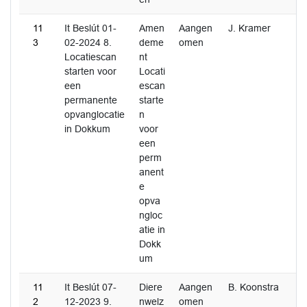
11
It Beslút 01-
Amen
Aangen
J. Kramer
3
02-2024 8.
deme
omen
Locatiescan
nt
starten voor
Locati
een
escan
permanente
starte
opvanglocatie
n
in Dokkum
voor
een
perm
anent
e
opva
ngloc
atie in
Dokk
um
11
It Beslút 07-
Diere
Aangen
B. Koonstra
2
12-2023 9.
nwelz
omen