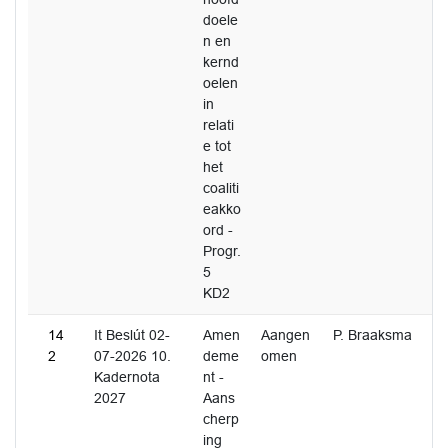
doele
n en
kernd
oelen
in
relati
e tot
het
coaliti
eakko
ord -
Progr.
5
KD2
14
It Beslút 02-
Amen
Aangen
P. Braaksma
2
07-2026 10.
deme
omen
Kadernota
nt -
2027
Aans
cherp
ing