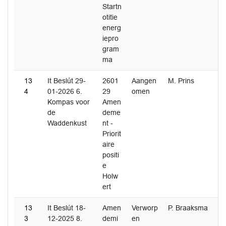
Startn
otitie
energ
iepro
gram
ma
13
It Beslút 29-
2601
Aangen
M. Prins
4
01-2026 6.
29
omen
Kompas voor
Amen
de
deme
Waddenkust
nt -
Priorit
aire
positi
e
Holw
ert
13
It Beslút 18-
Amen
Verworp
P. Braaksma
3
12-2025 8.
demi
en