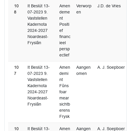
10
It Beslút 13-
Amen
Verworp
J.D. de Vries
8
07-2023 9.
deme
en
Vaststellen
nt
Kadernota
Positi
2024-2027
ef
Noardeast-
financ
Fryslân
ieel
persp
ectief
10
It Beslút 13-
Amen
Aangen
A. J. Soepboer
7
07-2023 9.
demi
omen
Vaststellen
nt
Kadernota
Fûns
2024-2027
foar
Noardeast-
mear
Fryslân
sichtb
erens
Frysk
10
It Beslút 13-
Amen
Aangen
A. J. Soepboer