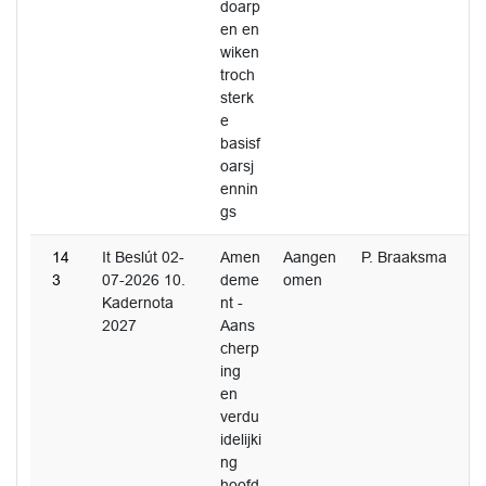
doarp
en en
wiken
troch
sterk
e
basisf
oarsj
ennin
gs
14
It Beslút 02-
Amen
Aangen
P. Braaksma
3
07-2026 10.
deme
omen
Kadernota
nt -
2027
Aans
cherp
ing
en
verdu
idelijki
ng
hoofd