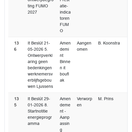
ting FUMO
atie-
2027
indica
toren
FUM
O
13
It Beslút 21-
Amen
Aangen
B. Koonstra
6
05-2026 5.
demi
omen
Ontwerpverkl
nt
aring geen
Binne
bedenkingen
n it
werknemersv
boufl
erblijfsgebou
ak
wen Ljussens
13
It Beslút 29-
Amen
Verworp
M. Prins
5
01-2026 8.
deme
en
Startnotitie
nt -
energieprogr
Aanp
amma
assin
g