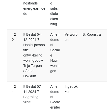
ngsfonds
g
energiearmoe
subsi
de
dieto
eken
ning
12
It Beslút 04-
Amen
Verworp
B. Koonstra
2
12-2024 7.
deme
en
Hoofdlijnenno
nt
titie
Social
ontwikkeling
e
woningbouw
Huur
Trije Terpen
wonin
Súd te
gen
Dokkum
12
It Beslút 07-
Amen
Ingetrok
1
11-2024 7.
deme
ken
Begroting
nt
2025
Biodiv
ersitei