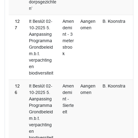
dorpsgezichte
n’
12
It Beslút 02-
Amen
Aangen
B. Koonstra
7
10-2025 5.
demi
omen
Aanpassing
nt - 3
Programma
meter
Grondbeleid
stroo
m.b.t.
k
verpachting
en
biodiversiteit
12
It Beslút 02-
Amen
Aangen
B. Koonstra
6
10-2025 5.
demi
omen
Aanpassing
nt -
Programma
Sierte
Grondbeleid
elt
m.b.t.
verpachting
en
biodiversiteit