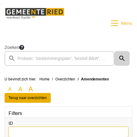
Ga naar de inhoud van deze pagina
Ga naar het zoeken
Ga naar het menu
Menu
Zoeken
U bevindt zich hier:
Home
Overzichten
Amendementen
A
A
A
Terug naar overzichten
Filters
ID