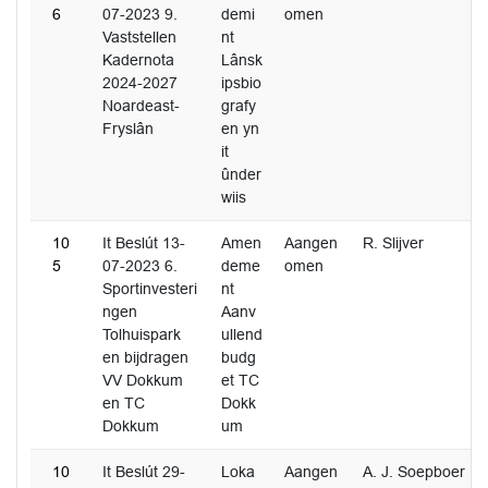
6
07-2023 9.
demi
omen
Vaststellen
nt
Kadernota
Lânsk
2024-2027
ipsbio
Noardeast-
grafy
Fryslân
en yn
it
ûnder
wiis
10
It Beslút 13-
Amen
Aangen
R. Slijver
5
07-2023 6.
deme
omen
Sportinvesteri
nt
ngen
Aanv
Tolhuispark
ullend
en bijdragen
budg
VV Dokkum
et TC
en TC
Dokk
Dokkum
um
10
It Beslút 29-
Loka
Aangen
A. J. Soepboer