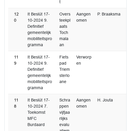
t
12
It Beslút 17-
Overs
Aangen
P. Braaksma
0
10-2024 9.
teekpl
omen
Definitief
aats
gemeentelijk
Toch
mobiliteitspro
mala
gramma
an
11
It Beslút 17-
Fiets
Verworp
9
10-2024 9.
pad
en
Definitief
Triem
gemeentelijk
sterlo
mobiliteitspro
ane
gramma
11
It Beslút 17-
Schra
Aangen
H. Jouta
8
10-2024 7.
ppen
omen
Toekomst
vijfjaa
MFC
rlijks
Burdaard
evalu
atiem