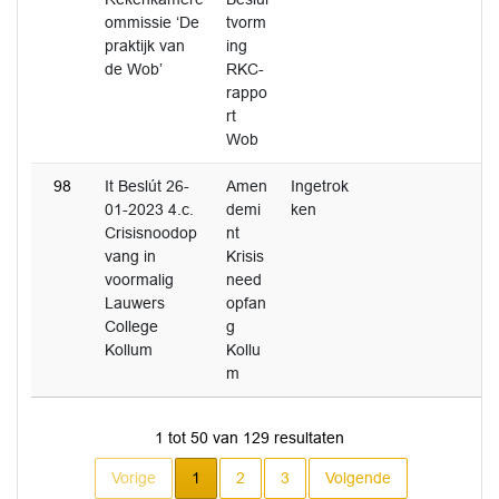
ommissie ‘De
tvorm
praktijk van
ing
de Wob’
RKC-
rappo
rt
Wob
98
It Beslút 26-
Amen
Ingetrok
01-2023 4.c.
demi
ken
Crisisnoodop
nt
vang in
Krisis
voormalig
need
Lauwers
opfan
College
g
Kollum
Kollu
m
1 tot 50 van 129 resultaten
Huidige pagina
Vorige
1
2
3
Volgende