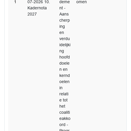
1
07-2026 10.
deme
omen
Kadernota
nt -
2027
Aans
cherp
ing
en
verdu
idelijki
ng
hoofd
doele
n en
kernd
oelen
in
relati
e tot
het
coaliti
eakko
ord -
Progr.