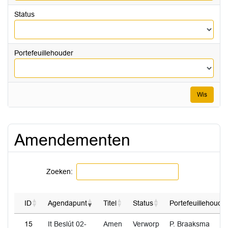
Status
Portefeuillehouder
Wis
Amendementen
Zoeken:
ID
Agendapunt
Titel
Status
Portefeuillehoude
15
It Beslút 02-
Amen
Verworp
P. Braaksma