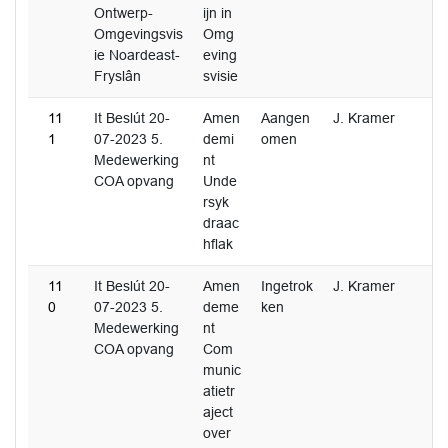
Ontwerp-
ijn in
Omgevingsvis
Omg
ie Noardeast-
eving
Fryslân
svisie
11
It Beslút 20-
Amen
Aangen
J. Kramer
1
07-2023 5.
demi
omen
Medewerking
nt
COA opvang
Unde
rsyk
draac
hflak
11
It Beslút 20-
Amen
Ingetrok
J. Kramer
0
07-2023 5.
deme
ken
Medewerking
nt
COA opvang
Com
munic
atietr
aject
over