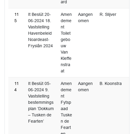
ard
11
It Beslút 20-
Amen
Aangen
R. Slijver
5
06-2024 18.
deme
omen
Vaststelling
nt
Havenbeleid
Toilet
Noardeast-
gebo
Fryslân 2024
uw
Van
Kleffe
nstra
at
11
It Beslút 05-
Amen
Aangen
B. Koonstra
4
06-2024 9.
deme
omen
Vaststelling
nt
bestemmings
Fytsp
plan ‘Dokkum
aad
– Tusken de
Tuske
Fearten’
n de
Feart
en