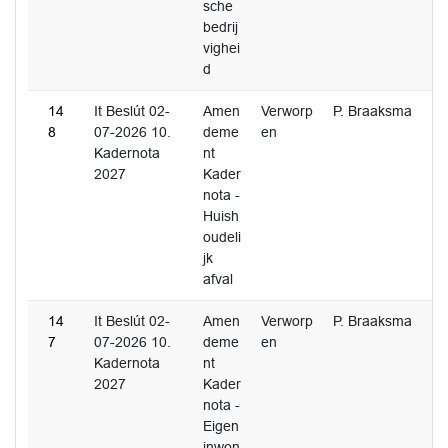
sche
bedrij
vighei
d
14
It Beslút 02-
Amen
Verworp
P. Braaksma
8
07-2026 10.
deme
en
Kadernota
nt
2027
Kader
nota -
Huish
oudeli
jk
afval
14
It Beslút 02-
Amen
Verworp
P. Braaksma
7
07-2026 10.
deme
en
Kadernota
nt
2027
Kader
nota -
Eigen
inwon