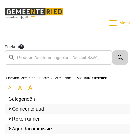
Ga naar de inhoud van deze pagina
Ga naar het zoeken
Ga naar het menu
Menu
Zoeken
U bevindt zich hier:
Home
Wie is wie
Steunfractieleden
A
A
A
Categorieën
Gemeenteraad
Rekenkamer
Agendacommissie