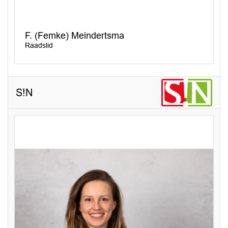
F. (Femke) Meindertsma
Raadslid
S!N