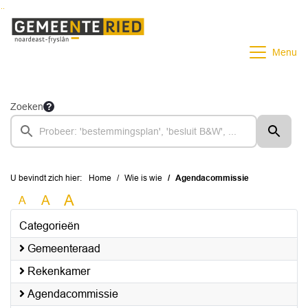
Ga naar de inhoud van deze pagina
Ga naar het zoeken
Ga naar het menu
Menu
Zoeken
U bevindt zich hier:
Home
Wie is wie
Agendacommissie
A
A
A
Categorieën
Gemeenteraad
Rekenkamer
Agendacommissie