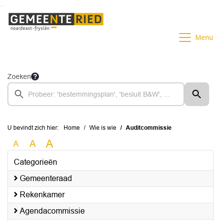
Ga naar de inhoud van deze pagina
Ga naar het zoeken
Ga naar het menu
Menu
Zoeken
U bevindt zich hier:
Home
Wie is wie
Auditcommissie
A
A
A
Categorieën
Gemeenteraad
Rekenkamer
Agendacommissie