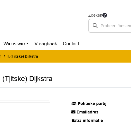
Zoeken
Wie is wie
Vraagbaak
Contact
n
T. (Tjitske) Dijkstra
. (Tjitske) Dijkstra
Politieke partij
Emailadres
Extra informatie