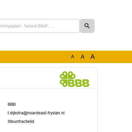
A
A
A
BBB
t.dijkstra@noardeast-fryslan.nl
Steunfractielid