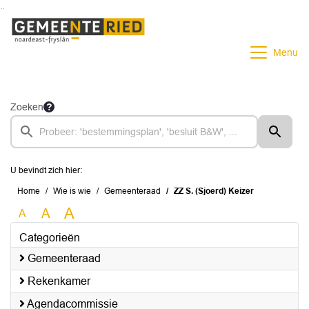
Ga naar de inhoud van deze pagina
Ga naar het zoeken
Ga naar het menu
Menu
Zoeken
U bevindt zich hier:
Home
Wie is wie
Gemeenteraad
ZZ S. (Sjoerd) Keizer
A
A
A
Categorieën
Gemeenteraad
Rekenkamer
Agendacommissie