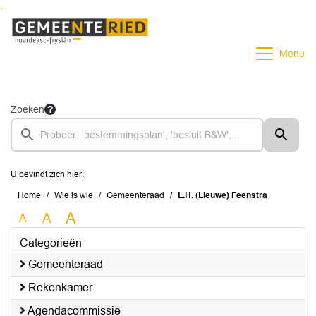
Ga naar de inhoud van deze pagina
Ga naar het zoeken
Ga naar het menu
Menu
Zoeken
U bevindt zich hier:
Home
Wie is wie
Gemeenteraad
L.H. (Lieuwe) Feenstra
A
A
A
Categorieën
Gemeenteraad
Rekenkamer
Agendacommissie