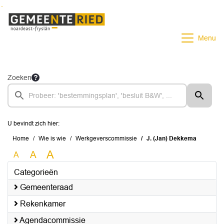
Ga naar de inhoud van deze pagina
Ga naar het zoeken
Ga naar het menu
Menu
Zoeken
U bevindt zich hier:
Home
Wie is wie
Werkgeverscommissie
J. (Jan) Dekkema
A
A
A
Categorieën
Gemeenteraad
Rekenkamer
Agendacommissie