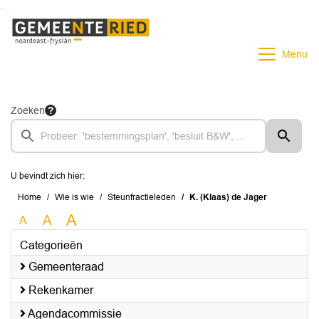
Ga naar de inhoud van deze pagina
Ga naar het zoeken
Ga naar het menu
Menu
Zoeken
U bevindt zich hier:
Home
Wie is wie
Steunfractieleden
K. (Klaas) de Jager
A
A
A
Categorieën
Gemeenteraad
Rekenkamer
Agendacommissie