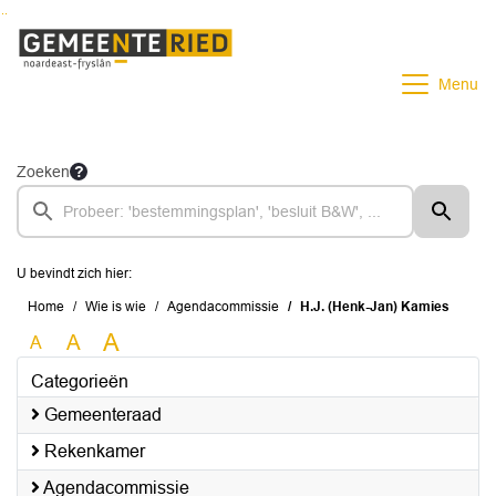
Ga naar de inhoud van deze pagina
Ga naar het zoeken
Ga naar het menu
Menu
Zoeken
U bevindt zich hier:
Home
Wie is wie
Agendacommissie
H.J. (Henk-Jan) Kamies
A
A
A
Categorieën
Gemeenteraad
Rekenkamer
Agendacommissie