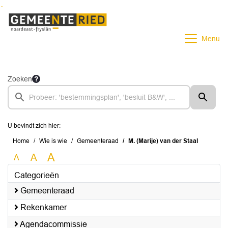
Ga naar de inhoud van deze pagina
Ga naar het zoeken
Ga naar het menu
Menu
Zoeken
U bevindt zich hier:
Home
Wie is wie
Gemeenteraad
M. (Marije) van der Staal
A
A
A
Categorieën
Gemeenteraad
Rekenkamer
Agendacommissie