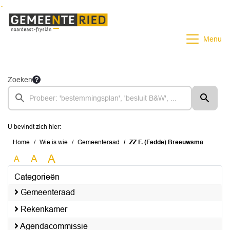
Ga naar de inhoud van deze pagina
Ga naar het zoeken
Ga naar het menu
Menu
Zoeken
U bevindt zich hier:
Home
Wie is wie
Gemeenteraad
ZZ F. (Fedde) Breeuwsma
A
A
A
Categorieën
Gemeenteraad
Rekenkamer
Agendacommissie