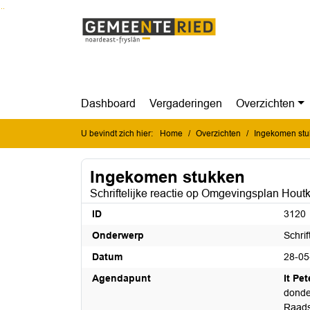
Ga naar de inhoud van deze pagina
Ga naar het zoeken
Ga naar het menu
Dashboard
Vergaderingen
Overzichten
U bevindt zich hier:
Home
Overzichten
Ingekomen st
Ingekomen stukken
Schriftelijke reactie op Omgevingsplan Hout
ID
3120
Onderwerp
Schri
Datum
28-05
Agendapunt
It Pe
donde
Raads