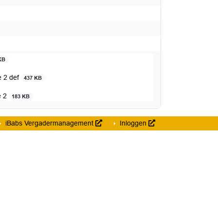
KB
e 2 def
437 KB
e 2
183 KB
iBabs Vergadermanagement
Inloggen