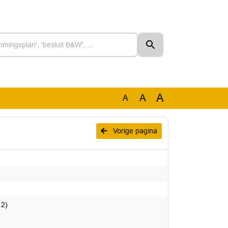
A
A
A
Vorige pagina
 2)