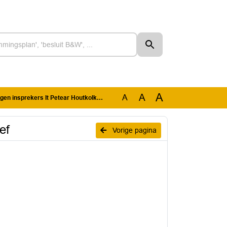
A
A
A
nsprekers It Petear Houtkolk fase 2 def
ef
Vorige pagina