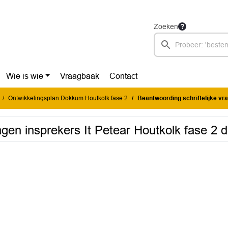
Zoeken
Wie is wie
Vraagbaak
Contact
Ontwikkelingsplan Dokkum Houtkolk fase 2
Beantwoording schriftelijke vragen i
agen insprekers It Petear Houtkolk fase 2 d