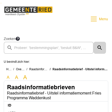
Ga naar de inhoud van deze pagina
Ga naar het zoeken
Ga naar het menu
Menu
Zoeken
U bevindt zich hier:
Home
Overzichten
Raadsinformatiebrieven
Raadsinformatiebrief - Uitstel informatiemoment Fries Programma Waddenkust
A
A
A
Raadsinformatiebrieven
Raadsinformatiebrief - Uitstel informatiemoment Fries
Programma Waddenkust
ID