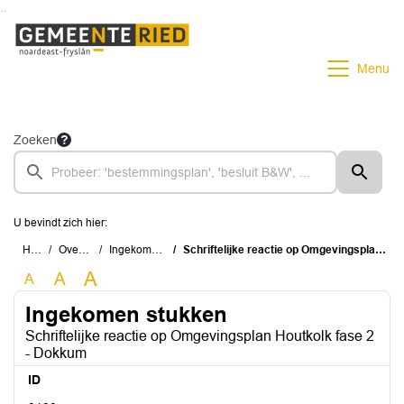
Ga naar de inhoud van deze pagina
Ga naar het zoeken
Ga naar het menu
Menu
Zoeken
U bevindt zich hier:
Home
Overzichten
Ingekomen stukken
Schriftelijke reactie op Omgevingsplan Houtkolk fase 2 - Dokkum
A
A
A
Ingekomen stukken
Schriftelijke reactie op Omgevingsplan Houtkolk fase 2
- Dokkum
ID