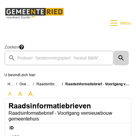
Ga naar de inhoud van deze pagina
Ga naar het zoeken
Ga naar het menu
Menu
Zoeken
U bevindt zich hier:
Home
Overzichten
Raadsinformatiebrieven
Raadsinformatiebrief - Voortgang vernieuwbouw gemeentehuis
A
A
A
Raadsinformatiebrieven
Raadsinformatiebrief - Voortgang vernieuwbouw
gemeentehuis
ID