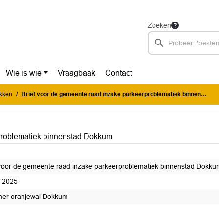
Zoeken
Wie is wie
Vraagbaak
Contact
ukken
Brief voor de gemeente raad inzake parkeerproblematiek binnenstad Dokkum
rproblematiek binnenstad Dokkum
 voor de gemeente raad inzake parkeerproblematiek binnenstad Dokku
-2025
er oranjewal Dokkum