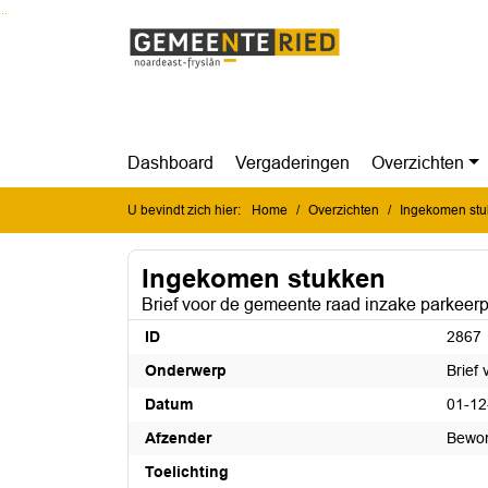
Ga naar de inhoud van deze pagina
Ga naar het zoeken
Ga naar het menu
Dashboard
Vergaderingen
Overzichten
U bevindt zich hier:
Home
Overzichten
Ingekomen st
Ingekomen stukken
Brief voor de gemeente raad inzake parkee
ID
2867
Onderwerp
Brief
Datum
01-12
Afzender
Bewon
Toelichting