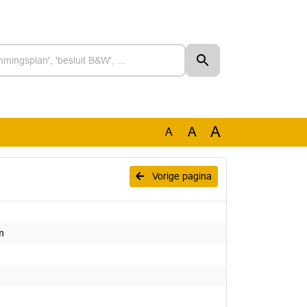
A
A
A
Vorige pagina
m