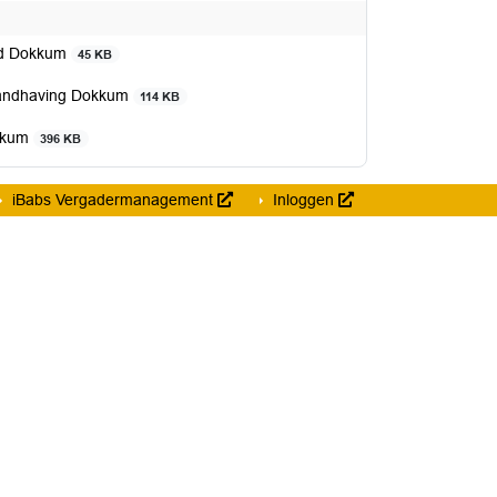
tad Dokkum
45 KB
rhandhaving Dokkum
114 KB
okkum
396 KB
iBabs Vergadermanagement
Inloggen