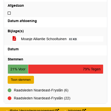
Afgedaan
Niet afgedaan
Datum afdoening
Bijlage(s)
Moasje Alliantie Schooltuinen
83 KB
Datum
Stemmen
21% Voor
79% Tegen
Toon stemmen
Raadsleden Noardeast-Fryslân (6)
voor
Raadsleden Noardeast-Fryslân (22)
tegen
iBabs Vergadermanagement
Inloggen