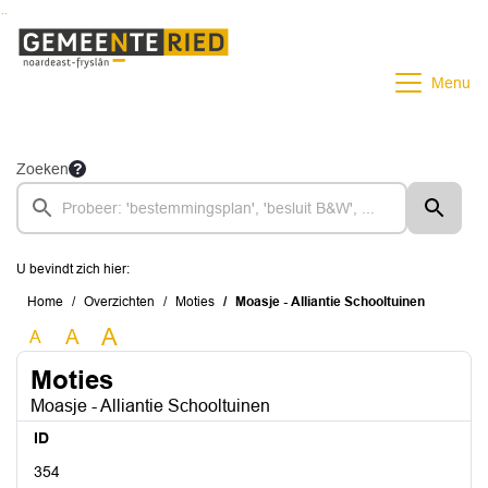
Ga naar de inhoud van deze pagina
Ga naar het zoeken
Ga naar het menu
Menu
Zoeken
U bevindt zich hier:
Home
Overzichten
Moties
Moasje - Alliantie Schooltuinen
A
A
A
Moties
Moasje - Alliantie Schooltuinen
ID
354