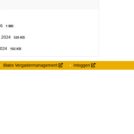
26
1 MB
n 2024
526 KB
 2024
182 KB
iBabs Vergadermanagement
Inloggen