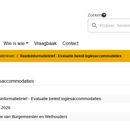
Zoeken
Wie is wie
Vraagbaak
Contact
iebrieven
Raadsinformatiebrief - Evaluatie beleid logiesaccommodaties
iesaccommodaties
informatiebrief - Evaluatie beleid logiesaccommodaties
-2026
ge van Burgemeester en Wethouders