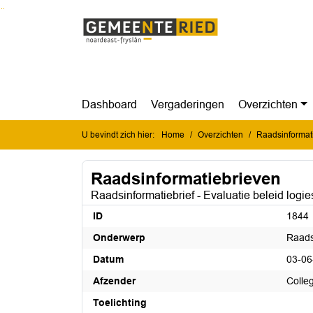
Ga naar de inhoud van deze pagina
Ga naar het zoeken
Ga naar het menu
Dashboard
Vergaderingen
Overzichten
U bevindt zich hier:
Home
Overzichten
Raadsinformat
Raadsinformatiebrieven
Raadsinformatiebrief - Evaluatie beleid log
ID
1844
Onderwerp
Raads
Datum
03-06
Afzender
Colle
Toelichting