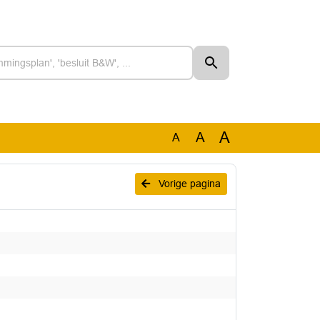
A
A
A
Vorige pagina