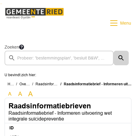
Ga naar de inhoud van deze pagina
Ga naar het zoeken
Ga naar het menu
Menu
Zoeken
U bevindt zich hier:
Home
Overzichten
Raadsinformatiebrieven
Raadsinformatiebrief - Informeren uitvoering wet integrale suïcidepreventie
A
A
A
Raadsinformatiebrieven
Raadsinformatiebrief - Informeren uitvoering wet
integrale suïcidepreventie
ID