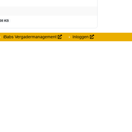
08 KB
iBabs Vergadermanagement
Inloggen