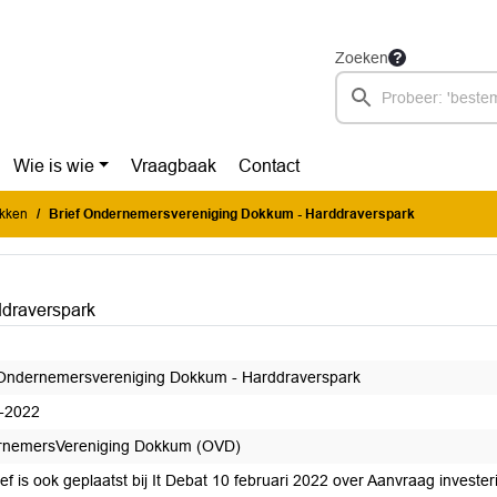
Zoeken
Wie is wie
Vraagbaak
Contact
ukken
Brief Ondernemersvereniging Dokkum - Harddraverspark
ddraverspark
 Ondernemersvereniging Dokkum - Harddraverspark
-2022
nemersVereniging Dokkum (OVD)
ef is ook geplaatst bij It Debat 10 februari 2022 over Aanvraag investe