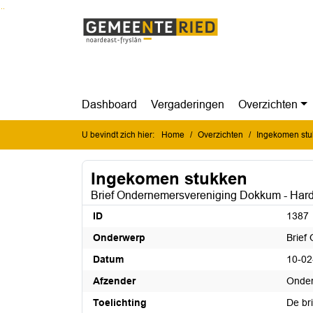
Ga naar de inhoud van deze pagina
Ga naar het zoeken
Ga naar het menu
Dashboard
Vergaderingen
Overzichten
U bevindt zich hier:
Home
Overzichten
Ingekomen st
Ingekomen stukken
Brief Ondernemersvereniging Dokkum - Har
ID
1387
Onderwerp
Brief
Datum
10-02
Afzender
Onder
Toelichting
De bri