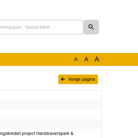
A
A
A
Vorige pagina
ringskrediet project Harddraverspark &