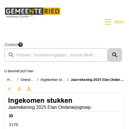
Ga naar de inhoud van deze pagina
Ga naar het zoeken
Ga naar het menu
Menu
Zoeken
U bevindt zich hier:
Home
Overzichten
Ingekomen stukken
Jaarrekening 2025 Elan Onderwijsgroep.
A
A
A
Ingekomen stukken
Jaarrekening 2025 Elan Onderwijsgroep.
ID
3170