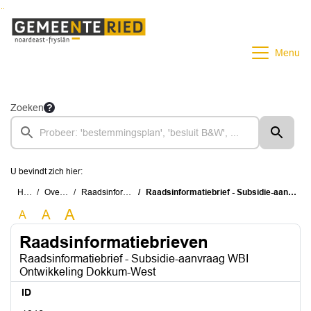
Ga naar de inhoud van deze pagina
Ga naar het zoeken
Ga naar het menu
Menu
Zoeken
U bevindt zich hier:
Home
Overzichten
Raadsinformatiebrieven
Raadsinformatiebrief - Subsidie-aanvraag WBI Ontwikkeling Dokkum-West
A
A
A
Raadsinformatiebrieven
Raadsinformatiebrief - Subsidie-aanvraag WBI
Ontwikkeling Dokkum-West
ID