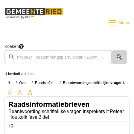
Ga naar de inhoud van deze pagina
Ga naar het zoeken
Ga naar het menu
Menu
Zoeken
U bevindt zich hier:
Home
Overzichten
Raadsinformatiebrieven
Beantwoording schriftelijke vragen insprekers It Petear Houtkolk fase 2 def
A
A
A
Raadsinformatiebrieven
Beantwoording schriftelijke vragen insprekers It Petear
Houtkolk fase 2 def
ID