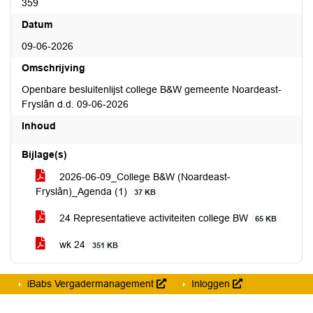
359
Datum
09-06-2026
Omschrijving
Openbare besluitenlijst college B&W gemeente Noardeast-
Fryslân d.d. 09-06-2026
Inhoud
Bijlage(s)
2026-06-09_College B&W (Noardeast-
Fryslân)_Agenda (1)
37 KB
24 Representatieve activiteiten college BW
65 KB
wk 24
351 KB
iBabs Vergadermanagement
Inloggen