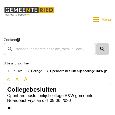
Ga naar de inhoud van deze pagina
Ga naar het zoeken
Ga naar het menu
Menu
Zoeken
U bevindt zich hier:
Home
Overzichten
Collegebesluiten
Openbare besluitenlijst college B&W gemeente Noardeast-Fryslân d.d. 09-06-2026
A
A
A
Collegebesluiten
Openbare besluitenlijst college B&W gemeente
Noardeast-Fryslân d.d. 09-06-2026
ID