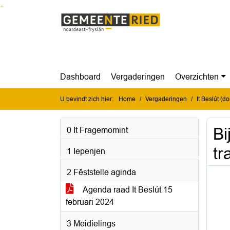
Ga naar de inhoud van deze pagina
Ga naar het zoeken
Ga naar het menu
Dashboard
Vergaderingen
Overzichten
U bevindt zich hier:
Home
Vergaderingen
It Beslút (
Bi
0 It Fragemomint
tr
1 Iepenjen
2 Fêststelle aginda
Agenda raad It Beslút 15
februari 2024
3 Meidielings