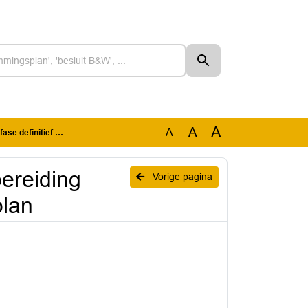
A
A
A
tief omgevingsplan
ereiding
Vorige pagina
plan