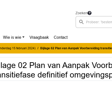
Zoeken
Wie is wie
Vraagbaak
Contact
donderdag 15 februari 2024)
Bijlage 02 Plan van Aanpak Voorbereiding transitiefase defini
jlage 02 Plan van Aanpak Voorb
ansitiefase definitief omgevings