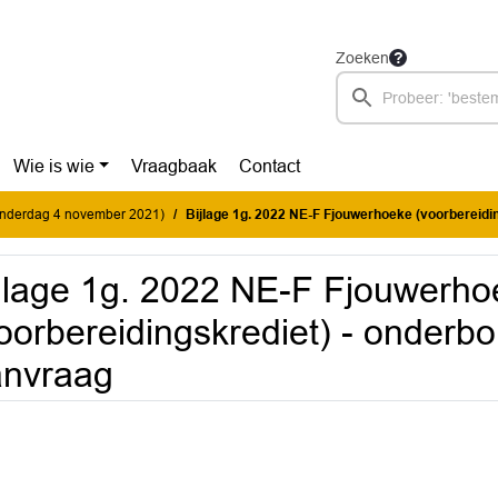
Zoeken
Wie is wie
Vraagbaak
Contact
donderdag 4 november 2021)
Bijlage 1g. 2022 NE-F Fjouwerhoeke (voorbereidingskrediet) - onderbouwin
jlage 1g. 2022 NE-F Fjouwerho
oorbereidingskrediet) - onderb
anvraag