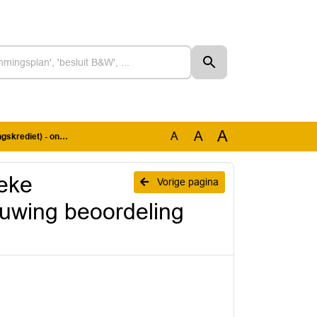
A
A
A
g beoordeling aanvraag
eke
Vorige pagina
ouwing beoordeling