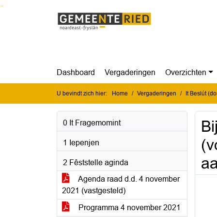
Ga naar de inhoud van deze pagina
Ga naar het zoeken
Ga naar het menu
Dashboard
Vergaderingen
Overzichten
U bevindt zich hier:
Home
Vergaderingen
It Beslút (
Bi
0 It Fragemomint
(v
1 Iepenjen
a
2 Fêststelle aginda
Agenda raad d.d. 4 november
2021 (vastgesteld)
Programma 4 november 2021