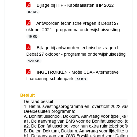
Bijlage bij IHP - Kapitaallasten IHP 2022
87 KB
Antwoorden technische vragen It Debat 27
oktober 2021 - programma onderwijshuisvesting
15 KB
Bijlage bij antwoorden technische vragen It
Debat 27 oktober - programma onderwijshuisesting
120 KB
INGETROKKEN - Motie CDA - Alternatieve
financiering scholenpark
73 KB
Besluit
De raad besluit:
1. Het huisvestingsprogramma en -overzicht 2022 vast te s
Deelbesluiten programma:
A. Bonifatiusschool, Dokkum. Aanvraag voor tijdelijke uitbr
a1. De aanvraag van BMS voor de Bonifatiusschool toe te
a2. De Bonifatiusschool voor hun extra ruimtebehoefte te
B. Dalton Dokkum, Dokkum. Aanvraag voor tijdelijke uitbre
b1. De aanvraag van OVO Fryslân-Noord voor Dalton Dok