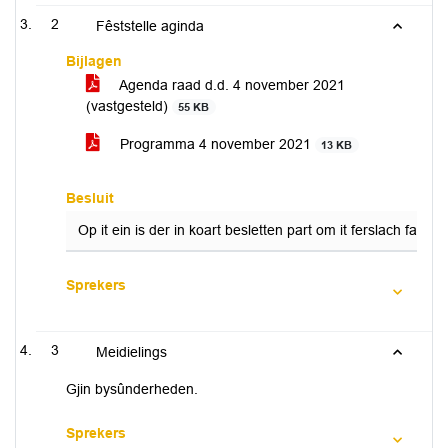
2
Fêststelle aginda
Bijlagen
Agenda raad d.d. 4 november 2021
(vastgesteld)
55 KB
Programma 4 november 2021
13 KB
Besluit
Op it ein is der in koart besletten part om it ferslach fan it
Sprekers
3
Meidielings
Gjin bysûnderheden.
Sprekers