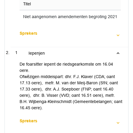
Titel
Niet aangenomen amendementen begroting 2021
Sprekers
1
Iepenjen
De foarsitter iepent de riedsgearkomste om 16.04
oere.
Ofwêzigen middeispart: dhr. F.J. Klaver (CDA; oant
17.13 oere), mefr. M. van der Meij-Baron (S!N; oant
17.33 oere), dhr. A.J. Soepboer (FNP; oant 16.40
oere), dhr. B. Visser (VVD; oant 16.51 oere), mefr.
B.H. Wijbenga-Kleinschmidt (Gemeentebelangen; oant
16.45 oere).
Sprekers