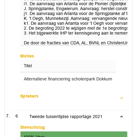
i1. De aanvraag van Arlanta voor de Pionier (tijdelijke ve
J. Springplanke, Engwierum. Aanvraag: herstel constructie
j1. De aanvraag van Arlanta voor de Springplanke af te wij
K. ’t Oegh, Munnekezijl. Aanvraag: vervangende nieuwbou
k1. De aanvraag van Arlanta voor ’t Oegh voor vervangend
2. De begroting 2022 te wijzigen met de 1e begrotingswijzi
3. Het bijgewerkte IHP ter kennisgeving aan te nemen als 
De door de fracties van CDA, AL, BVNL en ChristenUnie in
Moties
Titel
Alternatieve financiering scholenpark Dokkum
Sprekers
6
Tweede tussentijdse rapportage 2021
Stemuitslag
100% Voor