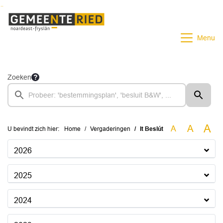
Ga naar de inhoud van deze pagina
Ga naar het zoeken
Ga naar het menu
Menu
Zoeken
A
A
A
U bevindt zich hier:
Home
Vergaderingen
It Beslút
2026
2025
2024