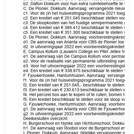
b2. Dalton Dokkum voor hun extra ruimtebehoefte te verw
C. De Pionier, Dokkum. Aanvraag: vervangende nieuwbou
c1. Voor de (in het huisvestingsprogramma 2021 toegeken
c2. Een krediet van € 251.045 beschikbaar stellen voor re
c3. De sloopkosten van het huidige semipermanente gebouw
c4. Een krediet van € 389.412 beschikbaar te stellen voor 
c5. Een krediet van € 351.300 beschikbaar te stellen voo
D. De Pionier, Dokkum. Aanvraag: voorbereidingskrediet.
d1. De aanvraag van Arlanta voor CBS de Pionier toe te 
d2. In uitvoeringsjaar 2022 een voorbereidingskrediet bes
E. Campus Kollum (Lauwers College en Piter Jelles !mpuls
e1. De aanvraag van De Campus Kollum voor permanente ui
e2. Voor de realisatie van permanente uitbreiding van Cam
e3. Voor het uitvoeringsjaar 2022 een voorbereidingskredi
e4. Een krediet van € 338.875 beschikbaar te stellen voor 
F. Fjouwerhoeke, Hantumhuizen. Aanvraag: vervangende
f1. Voor de (in het huisvestingsprogramma 2021 toegeken
f2. Een krediet van € 251.045,- beschikbaar te stellen vo
f3. Een krediet van € 230.613 beschikbaar te stellen voor d
f4. Het perceel bos aan te kopen of te ruilen, bomen te h
f5. Een krediet beschikbaar te stellen voor de sloop van 
G. Fjouwerhoeke, Hantumhuizen. Aanvraag: voorbereiding
g1. De aanvraag van Arlanta voor CBS de Fjouwerhoeke t
g2. In uitvoeringsjaar 2022 een voorbereidingskrediet bes
Deelbesluiten overzicht:
H. Burgerschool en Nynke van Hichtumschool, Dokkum. Aan
h1. De aanvraag van Roobol voor de Burgerschool en de Ny
I. Pionier, Dokkum. Aanvraag: tijdelijke vervangende nieu