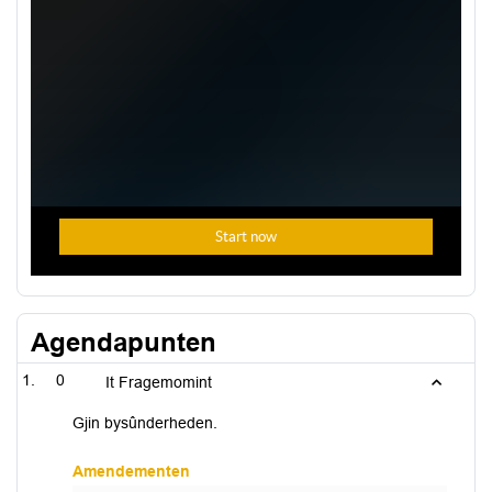
Agendapunten
0
It Fragemomint
Gjin bysûnderheden.
Amendementen