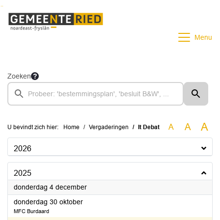
Ga naar de inhoud van deze pagina
Ga naar het zoeken
Ga naar het menu
Menu
Zoeken
A
A
A
U bevindt zich hier:
Home
Vergaderingen
It Debat
2026
2025
2025
donderdag 4 december
2025
donderdag 30 oktober
MFC Burdaard