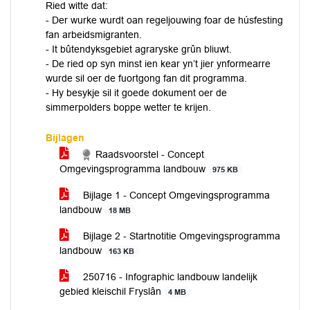
Ried witte dat:
- Der wurke wurdt oan regeljouwing foar de húsfesting
fan arbeidsmigranten.
- It bûtendyksgebiet agraryske grûn bliuwt.
- De ried op syn minst ien kear yn’t jier ynformearre
wurde sil oer de fuortgong fan dit programma.
- Hy besykje sil it goede dokument oer de
simmerpolders boppe wetter te krijen.
Bijlagen
Raadsvoorstel - Concept
Omgevingsprogramma landbouw
975 KB
Bijlage 1 - Concept Omgevingsprogramma
landbouw
18 MB
Bijlage 2 - Startnotitie Omgevingsprogramma
landbouw
163 KB
250716 - Infographic landbouw landelijk
gebied kleischil Fryslân
4 MB