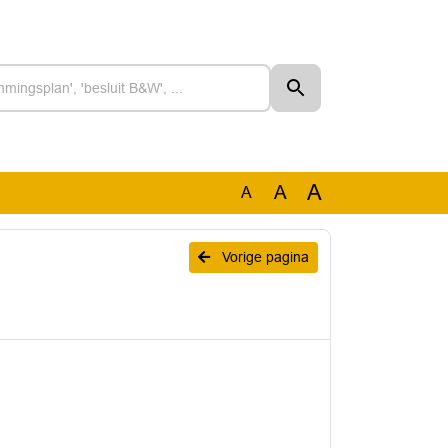
A
A
A
Vorige pagina