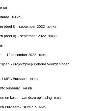
84 KB
rdaard
115 KB
en (deel I) – september 2022
301 KB
en (deel II) – september 2022
398 KB
MB
rum – 12 december 2022
13 KB
lijnen - Projectgroep Behoud Voorzieningen
ject MFC Burdaard
89 KB
t mfc burdaard
107 KB
ten en kosten van deze oplossing
9 MB
gen Burdaard-Jislum e.o
9 MB