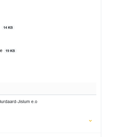
d
14 KB
ie
19 KB
Burdaard-Jislum e.o