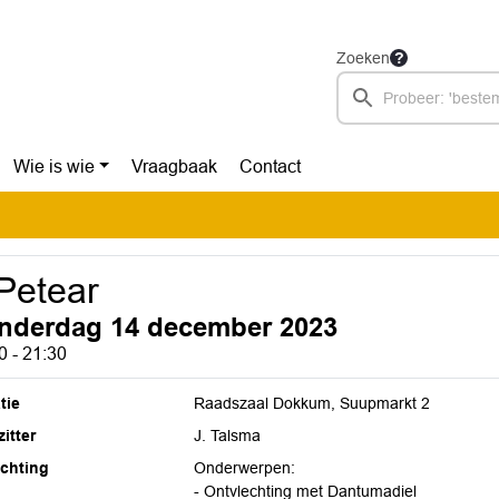
Zoeken
Wie is wie
Vraagbaak
Contact
 Petear
nderdag 14 december 2023
0 - 21:30
tie
Raadszaal Dokkum, Suupmarkt 2
itter
J. Talsma
ichting
Onderwerpen:
- Ontvlechting met Dantumadiel