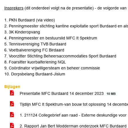
Insprekers
(dit onderdeel volgt na de presentatie) - de volgorde van
1. PKN Burdaard (via video)
2. Penningmeester stichting kantine exploitatie sport Burdaard en a
3. 3K Kinderopvang
4. Penningmeester en bestuurslid MFC It Spektrum
5. Tennisvereniging TVB Burdaard
6. Voetbalvereniging FC Birdaard
7. Voorzitter Stichting Beheersaccommodaties Sport Burdaard
8. Foarsitter kuorbalferiening NQL
9. Coördinator vrijwilligersteam en beheer commissie
10. Dorpsbelang Burdaard-Jislum
Bijlagen
Presentatie MFC Burdaard 14 december 2023
10 MB
Tijdlijn MFC It Spektrum-van bouw tot oplossing 14 decem
1. 211124 Collegebrief aan raad - Externe deskundige vo
2. Rapport Jan Bert Modderman onderzoek MFC Burdaard