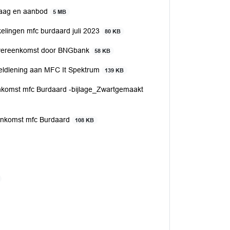
vraag en aanbod
5 MB
elingen mfc burdaard juli 2023
80 KB
sovereenkomst door BNGbank
58 KB
eldlening aan MFC It Spektrum
139 KB
eenkomst mfc Burdaard -bijlage_Zwartgemaakt
eenkomst mfc Burdaard
108 KB