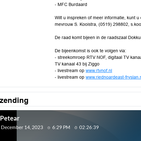
- MFC Burdaard
Wilt u inspreken of meer informatie, kunt u
mevrouw S. Kooistra, (0519) 298802, s.koo
De raad komt bijeen in de raadszaal Dokk
De bijeenkomst is ook te volgen via:
- streekomroep RTV NOF, digitaal TV kanaa
TV kanaal 43 bij Ziggo
- livestream op
www.rtvnof.nl
- livestream op
www.riednoardeast-fryslan.
tzending