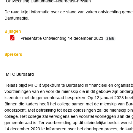
Ontvlechting Dantumadiel-Noardeast-Fryslân
De raad krijgt informatie over de stand van zaken ontvlechting geme
Dantumadiel.
Bijlagen
Presentatie Ontvlechting 14 december 2023
3 MB
Sprekers
MFC Burdaard
Helaas blijkt MFC It Spektrum te Burdaard in financieel en organisato
voorzieningen van en voor de mienskip die in dit gebouw zijn onder
is eerder met de gemeenteraad besproken. Op 12 januari 2023 heeft
Binnen die kaders heeft het college samen met de mienskip van Bur
onderzocht. Met betrekking tot deze oplossingen zal de mienskip bi
college. Het college zal vervolgens een voorstel voorleggen aan d
gemeenteraad is. Ter voorbereiding op dit uiteindelijke besluit wens
14 december 2023 te informeren over het doorlopen proces, de laat