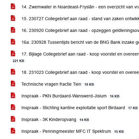
14. Zwemwater in Noardeast-Fryslân - een overzicht van 
15. 230727 Collegebrief aan raad - stand van zaken ontwikk
16. 230920 Collegebrief aan raad - opzeggen geldlening
16a. 230928 Tussentijds bericht van de BNG Bank inzake g
17. Bijlage Collegebrief aan raad - koop voorstel en over
221 KB
18. 231023 Collegebrief aan raad - koop voorstel en over
Technische vragen fractie Tien
18 KB
Inspraak - PKN Burdaard-Wanswerd-Jislum
16 KB
Inspraak - Stichting kantine exploitatie sport Birdaard
17 KB
Inspraak - 3K Kinderopvang
14 KB
Inspraak - Penningmeester MFC IT Spektrum
15 KB