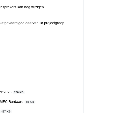
 insprekers kan nog wijzigen.
ls afgevaardigde daarvan lid projectgroep
ber 2023
230 KB
or MFC Burdaard
80 KB
197 KB