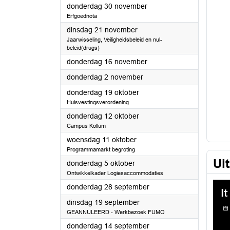
2023
donderdag 30 november
Erfgoednota
2023
dinsdag 21 november
Jaarwisseling, Veiligheidsbeleid en nul-
beleid(drugs)
2023
donderdag 16 november
2023
donderdag 2 november
2023
donderdag 19 oktober
Huisvestingsverordening
2023
donderdag 12 oktober
Campus Kollum
2023
woensdag 11 oktober
Programmamarkt begroting
Ui
2023
donderdag 5 oktober
Ontwikkelkader Logiesaccommodaties
2023
donderdag 28 september
2023
dinsdag 19 september
GEANNULEERD - Werkbezoek FUMO
2023
donderdag 14 september