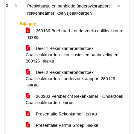
3
Presintaasje en oanbiede ûndersyksrapport
rekkenkeamer 'koalysjeakkoarden'
Bijlagen
260130 Brief raad - onderzoek coalitieakkoord
123 KB
Deel 1 Rekenkameronderzoek -
Coalitieakkoorden - conclusies en aanbevelingen
260126
982 KB
Deel 2 Rekenkameronderzoek -
Coalitieakkoorden - onderzoeksrapport 260126
600 KB
260202 Persbericht Rekenkamer - Onderzoek
Coalitieakkoorden
110 KB
Presentatie Rekenkamer
279 KB
Presentatie Parma Groep
990 KB