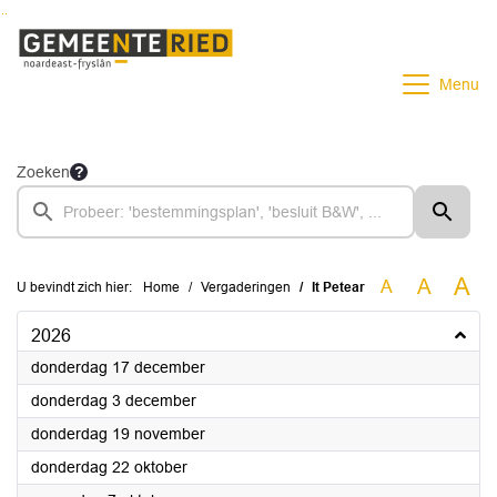
Ga naar de inhoud van deze pagina
Ga naar het zoeken
Ga naar het menu
Menu
Zoeken
A
A
A
U bevindt zich hier:
Home
Vergaderingen
It Petear
2026
2026
donderdag 17 december
2026
donderdag 3 december
2026
donderdag 19 november
2026
donderdag 22 oktober