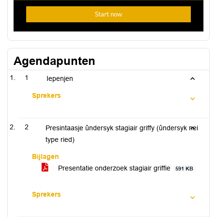
Agendapunten
1
Iepenjen
Sprekers
2
Presintaasje ûndersyk stagiair griffy (ûndersyk nei
type ried)
Bijlagen
Presentatie onderzoek stagiair griffie
591 KB
Sprekers