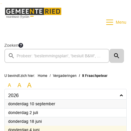
Ga naar de inhoud van deze pagina
Ga naar het zoeken
Ga naar het menu
Menu
Zoeken
U bevindt zich hier:
Home
Vergaderingen
It Fraachpetear
A
A
A
2026
2026
donderdag 10 september
2026
donderdag 2 juli
2026
donderdag 18 juni
2026
donderdag 4 juni