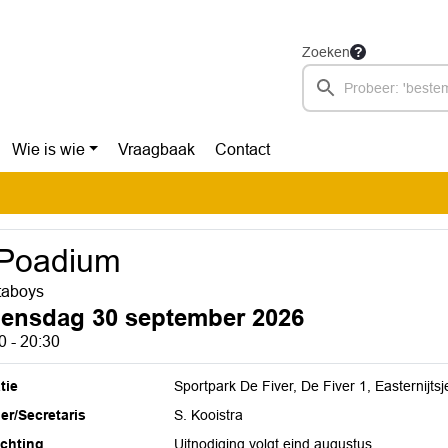
Zoeken
Wie is wie
Vraagbaak
Contact
 Poadium
taboys
ensdag 30 september 2026
0 - 20:30
tie
Sportpark De Fiver, De Fiver 1, Easternijtsj
ier/Secretaris
S. Kooistra
ichting
Uitnodiging volgt eind augustus.