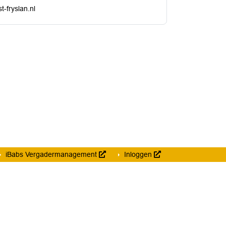
-fryslan.nl
iBabs Vergadermanagement
Inloggen