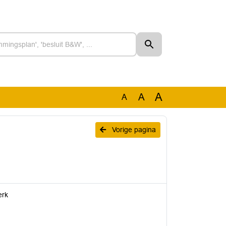
A
A
A
Vorige pagina
erk