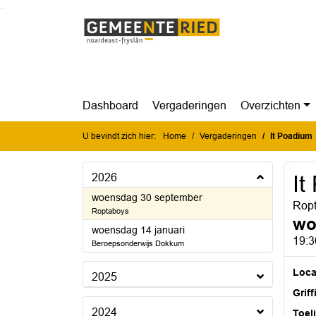
Ga naar de inhoud van deze pagina
Ga naar het zoeken
Ga naar het menu
Dashboard
Vergaderingen
Overzichten
U bevindt zich hier:
Home
Vergaderingen
It Poadium
2026
It
2026
woensdag 30 september
Rop
Roptaboys
wo
2026
woensdag 14 januari
19:3
Beroepsonderwijs Dokkum
Loca
2025
Griff
2024
Toel