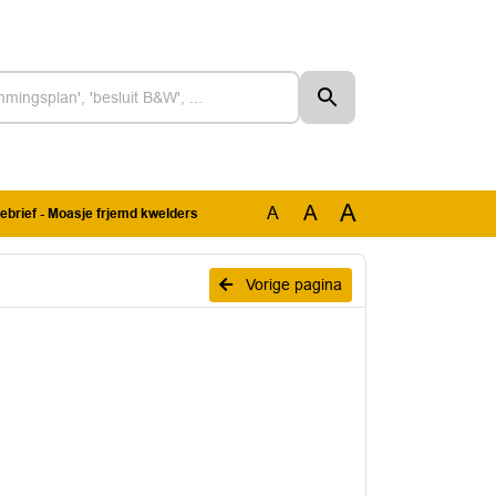
A
A
A
brief - Moasje frjemd kwelders
Vorige pagina