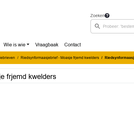
Zoeken
Wie is wie
Vraagbaak
Contact
iebrieven
Riedsynformaasjebrief - Moasje frjemd kwelders
Riedsynformaasje
je frjemd kwelders