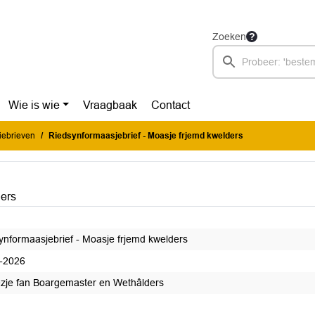
Zoeken
Wie is wie
Vraagbaak
Contact
iebrieven
Riedsynformaasjebrief - Moasje frjemd kwelders
ders
ynformaasjebrief - Moasje frjemd kwelders
-2026
ezje fan Boargemaster en Wethâlders