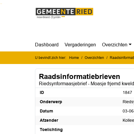
Ga naar de inhoud van deze pagina
Ga naar het zoeken
Ga naar het menu
Dashboard
Vergaderingen
Overzichten
U bevindt zich hier:
Home
Overzichten
Raadsinformat
Raadsinformatiebrieven
Riedsynformaasjebrief - Moasje frjemd kwel
ID
1847
Onderwerp
Rieds
Datum
03-06
Afzender
Kolle
Toelichting