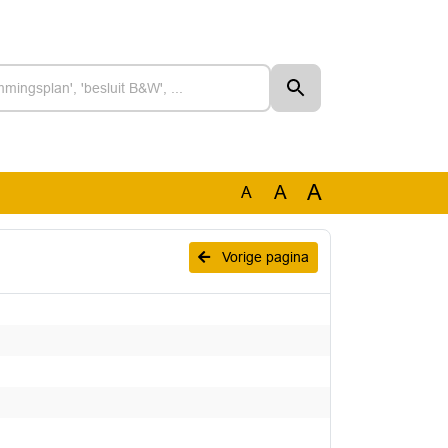
A
A
A
Vorige pagina