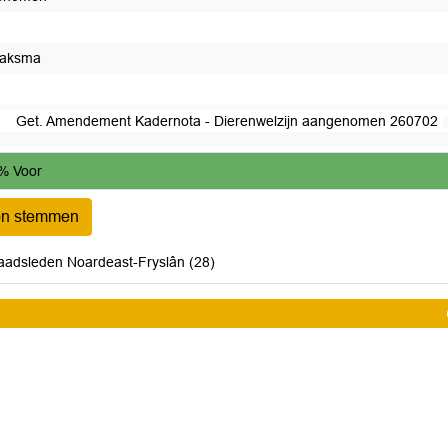
aaksma
Get. Amendement Kadernota - Dierenwelzijn aangenomen 260702
% Voor
on stemmen
aadsleden Noardeast-Fryslân (28)