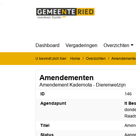
Ga naar de inhoud van deze pagina
Ga naar het zoeken
Ga naar het menu
Dashboard
Vergaderingen
Overzichten
U bevindt zich hier:
Home
Overzichten
Amendemente
Amendementen
Amendement Kadernota - Dierenwelzijn
ID
146
Agendapunt
It Be
donder
Raads
Titel
Amend
Status
Aang