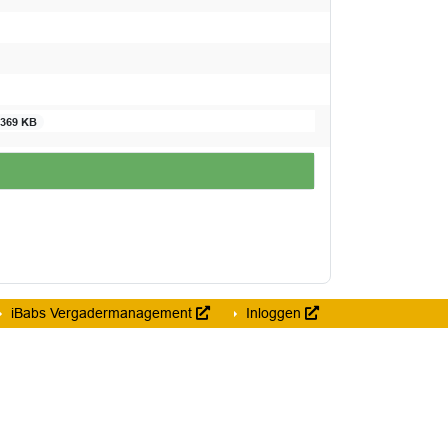
369 KB
iBabs Vergadermanagement
Inloggen