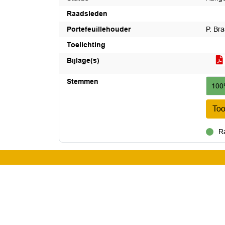
Raadsleden
Portefeuillehouder
P. Br
Toelichting
Bijlage(s)
Stemmen
100
To
R
voor