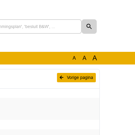
A
A
A
Vorige pagina