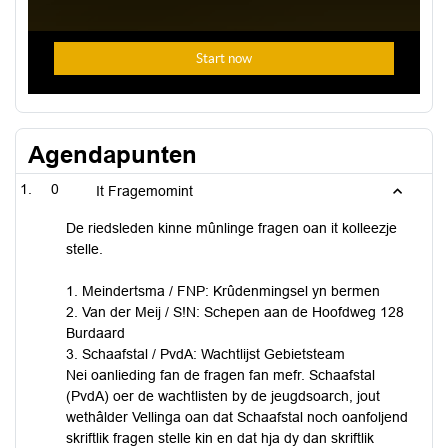
Agendapunten
0
It Fragemomint
De riedsleden kinne mûnlinge fragen oan it kolleezje
stelle.
1. Meindertsma / FNP: Krûdenmingsel yn bermen
2. Van der Meij / S!N: Schepen aan de Hoofdweg 128
Burdaard
3. Schaafstal / PvdA: Wachtlijst Gebietsteam
Nei oanlieding fan de fragen fan mefr. Schaafstal
(PvdA) oer de wachtlisten by de jeugdsoarch, jout
wethâlder Vellinga oan dat Schaafstal noch oanfoljend
skriftlik fragen stelle kin en dat hja dy dan skriftlik