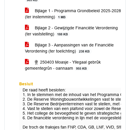
985 KB
Bijlage 1 - Programma Grondbeleid 2025-2028
(ter instemming)
1 MB
Bijlage 2 - Gewijzigde Financiële Verordening
(ter vaststelling)
188 KB
Bijlage 3 - Aanpassingen van de Financiële
Verordening (ter toelichting)
238 KB
250403 Moasje - Yllegaal gebrûk
gemeentegrûn - oannaam
955 KB
Besluit
De raad heeft besloten:
1. In te stemmen met de inhoud van het Programma Gron
2. De Reserve Woningbouwontwikkelingen vast te stellen,
3. De Reserve Bedrijventerreinen vast te stellen, met een i
4. Vast te stellen van een plafond voor zowel de Reserve
5. Het college de bevoegdheid te geven strategische gro
6. De financiële verordening in lijn met de voorgestelde w
De troch de fraksjes fan FNP, CDA, GB, LNF, VVD, S!N en P