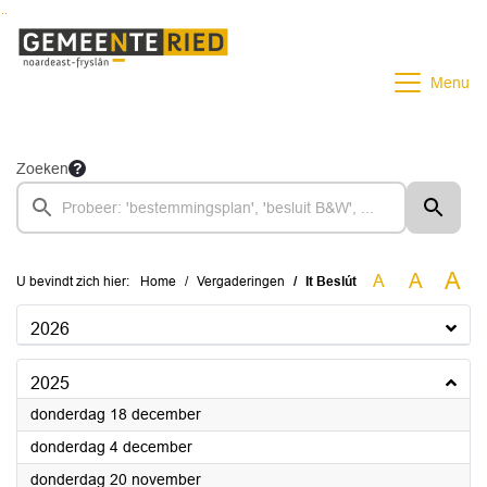
Ga naar de inhoud van deze pagina
Ga naar het zoeken
Ga naar het menu
Menu
Zoeken
A
A
A
U bevindt zich hier:
Home
Vergaderingen
It Beslút
2026
2025
2025
donderdag 18 december
2025
donderdag 4 december
2025
donderdag 20 november