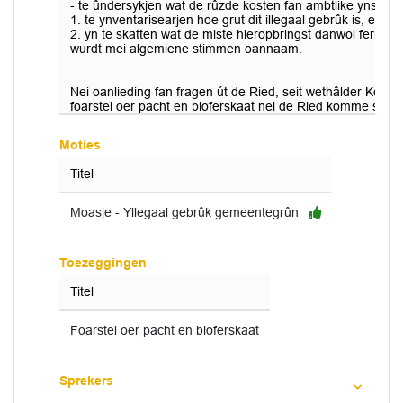
- te ûndersykjen wat de rûzde kosten fan ambtlike ynset b
1. te ynventarisearjen hoe grut dit illegaal gebrûk is, en
2. yn te skatten wat de miste hieropbringst danwol ferkea
wurdt mei algemiene stimmen oannaam.
Nei oanlieding fan fragen út de Ried, seit wethâlder Koons
foarstel oer pacht en bioferskaat nei de Ried komme sil.
Moties
Titel
Moasje - Yllegaal gebrûk gemeentegrûn
Toezeggingen
Titel
Foarstel oer pacht en bioferskaat
Sprekers