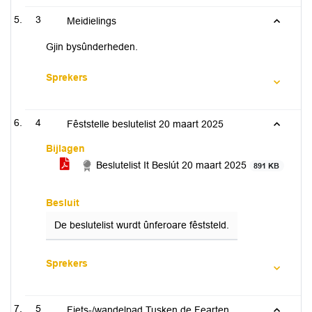
3
Meidielings
Gjin bysûnderheden.
Sprekers
4
Fêststelle beslutelist 20 maart 2025
Bijlagen
Beslutelist It Beslút 20 maart 2025
891 KB
Besluit
De beslutelist wurdt ûnferoare fêststeld.
Sprekers
5
Fiets-/wandelpad Tusken de Fearten