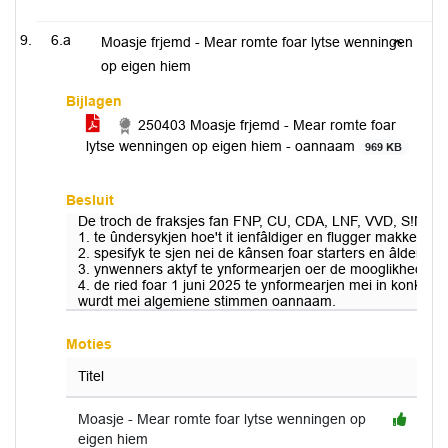
6.a
Moasje frjemd - Mear romte foar lytse wenningen
op eigen hiem
Bijlagen
250403 Moasje frjemd - Mear romte foar
lytse wenningen op eigen hiem - oannaam
969 KB
Besluit
De troch de fraksjes fan FNP, CU, CDA, LNF, VVD, S!N, GB 
1. te ûndersykjen hoe't it ienfâldiger en flugger makke wu
2. spesifyk te sjen nei de kânsen foar starters en âldere
3. ynwenners aktyf te ynformearjen oer de mooglikheden en 
4. de ried foar 1 juni 2025 te ynformearjen mei in konkreet
wurdt mei algemiene stimmen oannaam.
Moties
Titel
Moasje - Mear romte foar lytse wenningen op
eigen hiem