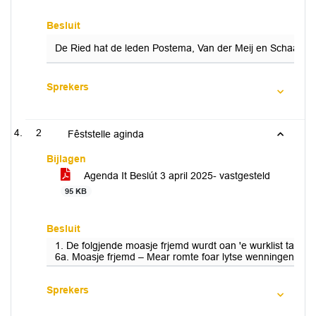
Besluit
De Ried hat de leden Postema, Van der Meij en Schaafstal 
Sprekers
2
Fêststelle aginda
Bijlagen
Agenda It Beslút 3 april 2025- vastgesteld
95 KB
Besluit
1. De folgjende moasje frjemd wurdt oan 'e wurklist tafoeg
6a. Moasje frjemd – Mear romte foar lytse wenningen op 
Sprekers