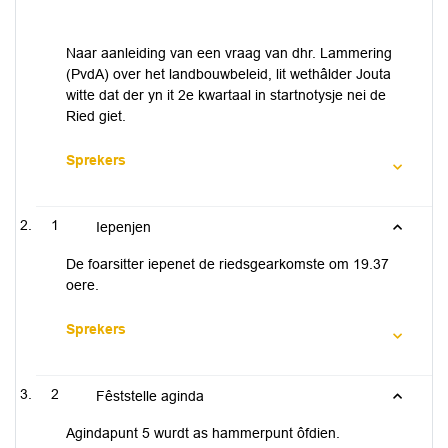
Naar aanleiding van een vraag van dhr. Lammering
(PvdA) over het landbouwbeleid, lit wethâlder Jouta
witte dat der yn it 2e kwartaal in startnotysje nei de
Ried giet.
Sprekers
1
Iepenjen
De foarsitter iepenet de riedsgearkomste om 19.37​
oere.
Sprekers
2
Fêststelle aginda
Agindapunt 5 wurdt as hammerpunt ôfdien.