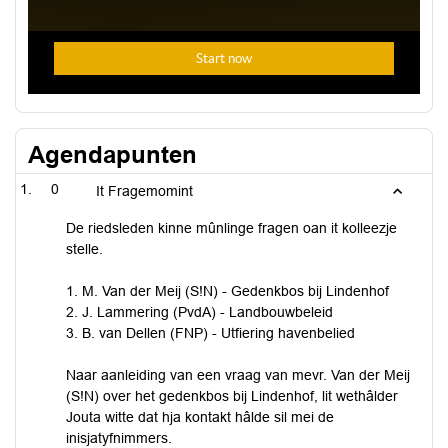
Agendapunten
0
It Fragemomint
De riedsleden kinne mûnlinge fragen oan it kolleezje
stelle.
1. M. Van der Meij (S!N) - Gedenkbos bij Lindenhof
2. J. Lammering (PvdA) - Landbouwbeleid
3. B. van Dellen (FNP) - Utfiering havenbelied
Naar aanleiding van een vraag van mevr. Van der Meij
(S!N) over het gedenkbos bij Lindenhof, lit wethâlder
Jouta witte dat hja kontakt hâlde sil mei de
inisjatyfnimmers.