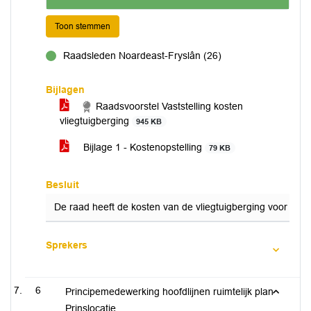
Toon stemmen
Raadsleden Noardeast-Fryslân (26)
voor
Bijlagen
Raadsvoorstel Vaststelling kosten
vliegtuigberging
945 KB
Bijlage 1 - Kostenopstelling
79 KB
Besluit
De raad heeft de kosten van de vliegtuigberging voor 202
Sprekers
6
Principemedewerking hoofdlijnen ruimtelijk plan
Prinslocatie