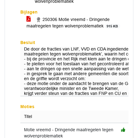
wolvenproblematiek
Bijlagen
250306 Motie vreemd - Dringende
maatregelen tegen wolvenproblematiek
915 KB
Besluit
De door de fracties van LNF, VVD en CDA ingediende
mot
maatregelen tegen wolvenproblematiek’, waarin het colle
- bij de provincie en het Rijk met klem aan te dringen op 
- te pleiten voor het toestaan van het gecontroleerd afschi
- aan te dringen op een snelle aanpassing van de wetgev
- in gesprek te gaan met andere gemeenten die soortgelij
en de griffie wordt verzocht om:
- deze motie onder de aandacht te brengen van de Gedep
verantwoordelijke minister en de Tweede Kamer,
krijgt verder steun van de fracties van FNP en CU en i
Moties
Titel
Motie vreemd - Dringende maatregelen tegen
wolvenproblematiek