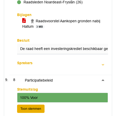
Raadsleden Noardeast-Fryslân (26)
voor
Bijlagen
Raadsvoorstel Aankopen gronden nabij
Hallum
3 MB
Besluit
De raad heeft een investeringskrediet beschikbaar gestel
Sprekers
8
Participatiebeleid
Stemuitslag
100% Voor
Toon stemmen