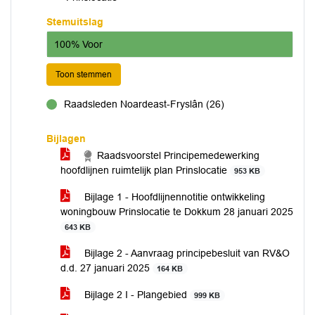
Stemuitslag
100% Voor
Toon stemmen
Raadsleden Noardeast-Fryslân (26)
voor
Bijlagen
Raadsvoorstel Principemedewerking
hoofdlijnen ruimtelijk plan Prinslocatie
953 KB
Bijlage 1 - Hoofdlijnennotitie ontwikkeling
woningbouw Prinslocatie te Dokkum 28 januari 2025
643 KB
Bijlage 2 - Aanvraag principebesluit van RV&O
d.d. 27 januari 2025
164 KB
Bijlage 2 I - Plangebied
999 KB