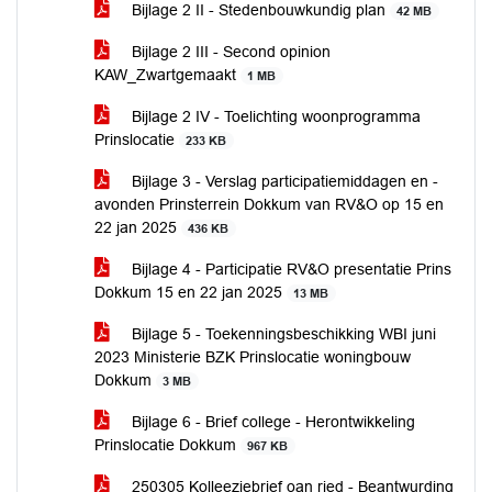
Bijlage 2 II - Stedenbouwkundig plan
42 MB
Bijlage 2 III - Second opinion
KAW_Zwartgemaakt
1 MB
Bijlage 2 IV - Toelichting woonprogramma
Prinslocatie
233 KB
Bijlage 3 - Verslag participatiemiddagen en -
avonden Prinsterrein Dokkum van RV&O op 15 en
22 jan 2025
436 KB
Bijlage 4 - Participatie RV&O presentatie Prins
Dokkum 15 en 22 jan 2025
13 MB
Bijlage 5 - Toekenningsbeschikking WBI juni
2023 Ministerie BZK Prinslocatie woningbouw
Dokkum
3 MB
Bijlage 6 - Brief college - Herontwikkeling
Prinslocatie Dokkum
967 KB
250305 Kolleezjebrief oan ried - Beantwurding