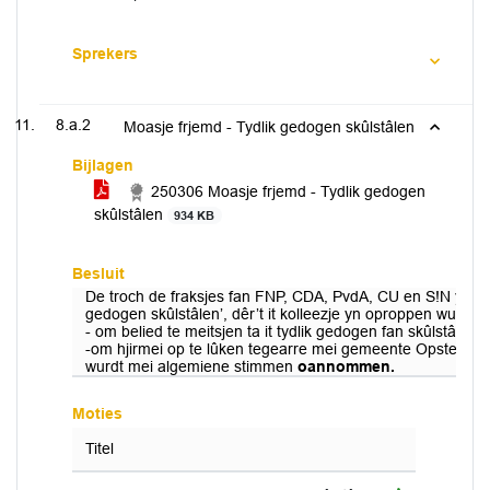
Sprekers
8.a.2
Moasje frjemd - Tydlik gedogen skûlstâlen
Bijlagen
250306 Moasje frjemd - Tydlik gedogen
skûlstâlen
934 KB
Besluit
De troch de fraksjes fan FNP, CDA, PvdA, CU en S!N yntsji
gedogen skûlstâlen’, dêr’t it kolleezje yn oproppen wurdt:
- om belied te meitsjen ta it tydlik gedogen fan skûlstâlen
-om hjirmei op te lûken tegearre mei gemeente Opsterlân
wurdt mei algemiene stimmen
oannommen.
Moties
Titel