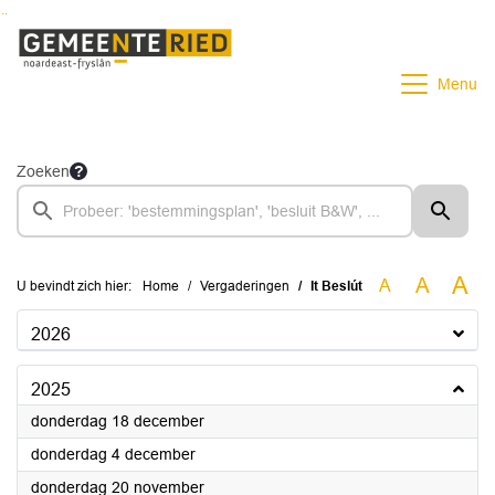
Ga naar de inhoud van deze pagina
Ga naar het zoeken
Ga naar het menu
Menu
Zoeken
A
A
A
U bevindt zich hier:
Home
Vergaderingen
It Beslút
2026
2025
2025
donderdag 18 december
2025
donderdag 4 december
2025
donderdag 20 november