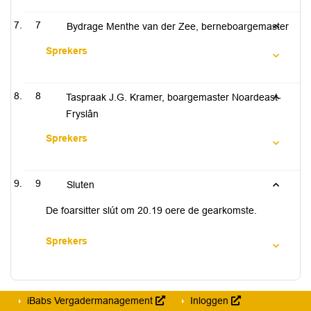
7
Bydrage Menthe van der Zee, berneboargemaster
Sprekers
8
Taspraak J.G. Kramer, boargemaster Noardeast-
Fryslân
Sprekers
9
Sluten
De foarsitter slút om 20.19 oere de gearkomste.
Sprekers
iBabs Vergadermanagement
Inloggen