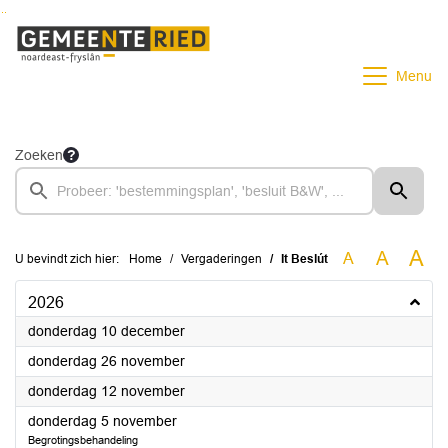
Ga naar de inhoud van deze pagina
Ga naar het zoeken
Ga naar het menu
Menu
Zoeken
A
A
A
U bevindt zich hier:
Home
Vergaderingen
It Beslút
2026
2026
donderdag 10 december
2026
donderdag 26 november
2026
donderdag 12 november
2026
donderdag 5 november
Begrotingsbehandeling