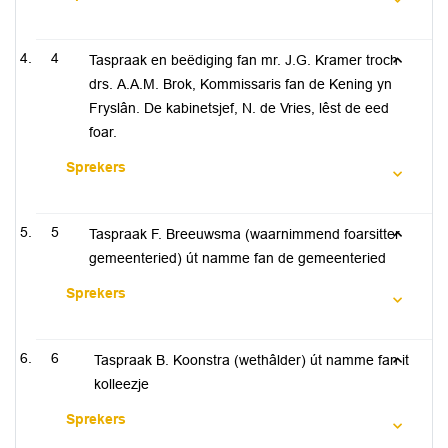
4
Taspraak en beëdiging fan mr. J.G. Kramer troch
drs. A.A.M. Brok, Kommissaris fan de Kening yn
Fryslân. De kabinetsjef, N. de Vries, lêst de eed
foar.
Sprekers
5
Taspraak F. Breeuwsma (waarnimmend foarsitter
gemeenteried) út namme fan de gemeenteried
Sprekers
6
Taspraak B. Koonstra (wethâlder) út namme fan it
kolleezje
Sprekers