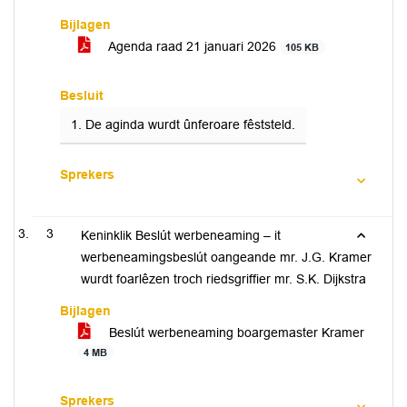
Bijlagen
Agenda raad 21 januari 2026
105 KB
Besluit
1. De aginda wurdt ûnferoare fêststeld.
Sprekers
3
Keninklik Beslút werbeneaming – it
werbeneamingsbeslút oangeande mr. J.G. Kramer
wurdt foarlêzen troch riedsgriffier mr. S.K. Dijkstra
Bijlagen
Beslút werbeneaming boargemaster Kramer
4 MB
Sprekers